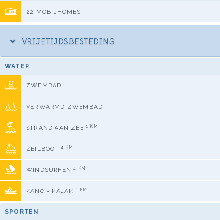
22 MOBILHOMES
VRIJETIJDSBESTEDING
WATER
ZWEMBAD
VERWARMD ZWEMBAD
1 KM
STRAND AAN ZEE
4 KM
ZEILBOOT
4 KM
WINDSURFEN
1 KM
KANO - KAJAK
SPORTEN