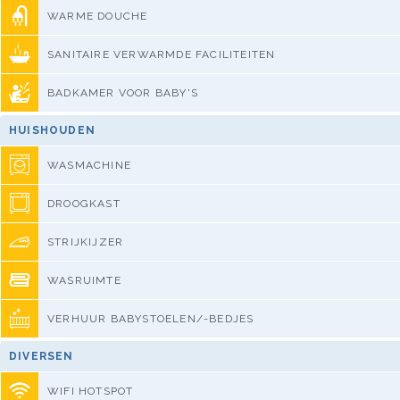
WARME DOUCHE
SANITAIRE VERWARMDE FACILITEITEN
BADKAMER VOOR BABY'S
HUISHOUDEN
WASMACHINE
DROOGKAST
STRIJKIJZER
WASRUIMTE
VERHUUR BABYSTOELEN/-BEDJES
DIVERSEN
WIFI HOTSPOT