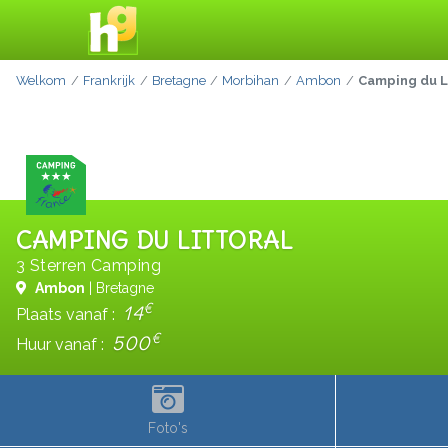
Welkom
Frankrijk
Bretagne
Morbihan
Ambon
Camping du L
CAMPING DU LITTORAL
3 Sterren Camping
Ambon
| Bretagne
€
14
Plaats vanaf :
€
500
Huur vanaf :
Foto's