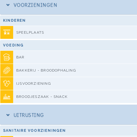
VOORZIENINGEN
KINDEREN
SPEELPLAATS
VOEDING
BAR
BAKKERIJ - BROODOPHALING
IJSVOORZIENING
BROODJESZAAK - SNACK
UITRUSTING
SANITAIRE VOORZIENINGEN