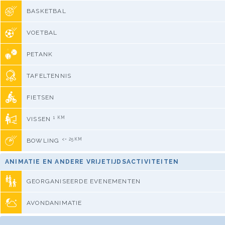
BASKETBAL
VOETBAL
PETANK
TAFELTENNIS
FIETSEN
1 KM
VISSEN
<= 25KM
BOWLING
ANIMATIE EN ANDERE VRIJETIJDSACTIVITEITEN
GEORGANISEERDE EVENEMENTEN
AVONDANIMATIE