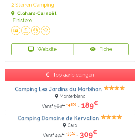
2 Sterren Camping
Clohars-Carnoët
Finistère
Website
Fiche
Top aanbiedingen
Camping Les Jardins du Morbihan
Monterblanc
€
189
-48%
€
=
Vanaf
360
Camping Domaine de Kervallon
Caro
€
309
-35%
€
=
Vanaf
474