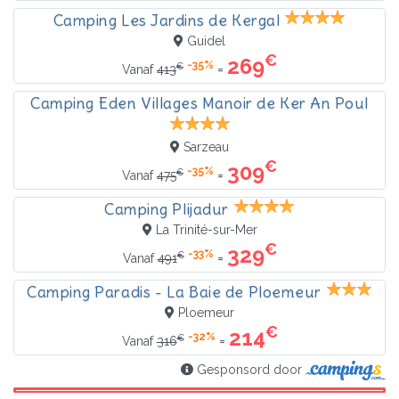
Camping Les Jardins de Kergal
Guidel
€
269
-35%
€
=
Vanaf
413
Camping Eden Villages Manoir de Ker An Poul
Sarzeau
€
309
-35%
€
=
Vanaf
475
Camping Plijadur
La Trinité-sur-Mer
€
329
-33%
€
=
Vanaf
491
Camping Paradis - La Baie de Ploemeur
Ploemeur
€
214
-32%
€
=
Vanaf
316
Gesponsord door