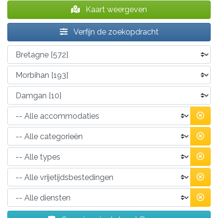
Kaart weergeven
Verfijn de zoekopdracht