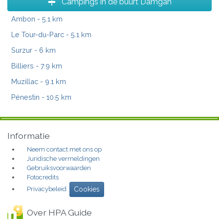
Campings in de buurt Damgan
Ambon
- 5.1 km
Le Tour-du-Parc
- 5.1 km
Surzur
- 6 km
Billiers
- 7.9 km
Muzillac
- 9.1 km
Pénestin
- 10.5 km
Informatie
Neem contact met ons op
Juridische vermeldingen
Gebruiksvoorwaarden
Fotocredits
Privacybeleid
Cookies
Over HPA Guide