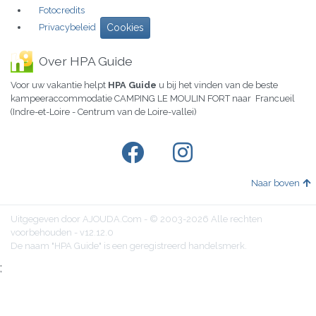
Fotocredits
Privacybeleid
Cookies
Over HPA Guide
Voor uw vakantie helpt
HPA Guide
u bij het vinden van de beste
kampeeraccommodatie CAMPING LE MOULIN FORT naar Francueil
(Indre-et-Loire - Centrum van de Loire-vallei)
Naar boven
Uitgegeven door AJOUDA.Com - © 2003-2026 Alle rechten
voorbehouden - v12.12.0
De naam "HPA Guide" is een geregistreerd handelsmerk.
;