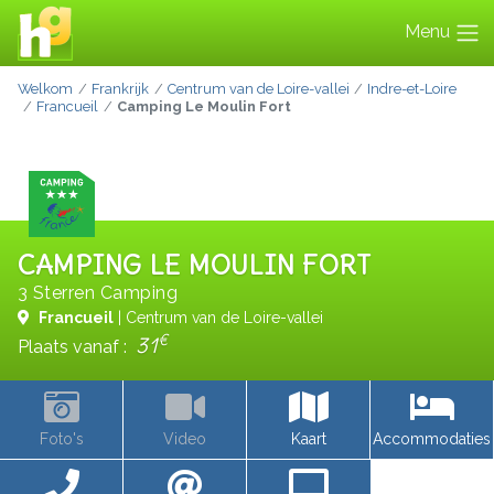
Menu
Welkom
Frankrijk
Centrum van de Loire-vallei
Indre-et-Loire
Francueil
Camping Le Moulin Fort
CAMPING LE MOULIN FORT
3 Sterren Camping
Francueil
| Centrum van de Loire-vallei
€
31
Plaats vanaf :
Foto's
Video
Kaart
Accommodaties