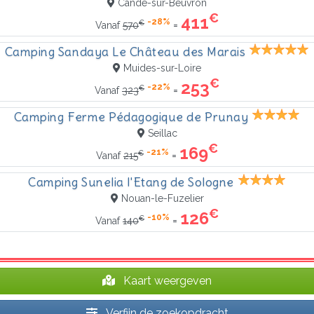
Candé-sur-Beuvron
€
411
-28%
€
=
Vanaf
570
Camping Sandaya Le Château des Marais
Muides-sur-Loire
€
253
-22%
€
=
Vanaf
323
Camping Ferme Pédagogique de Prunay
Seillac
€
169
-21%
€
=
Vanaf
215
Camping Sunelia l'Etang de Sologne
Nouan-le-Fuzelier
€
126
-10%
€
=
Vanaf
140
Kaart weergeven
Verfijn de zoekopdracht