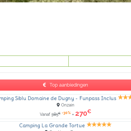
Top aanbiedingen
mping Siblu Domaine de Dugny - Funpass Inclus
Onzain
€
270
-30%
€
=
Vanaf
385
Camping La Grande Tortue