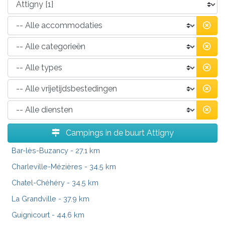
Campings in de buurt Attigny
Bar-lès-Buzancy
- 27.1 km
Charleville-Mézières
- 34.5 km
Chatel-Chéhéry
- 34.5 km
La Grandville
- 37.9 km
Guignicourt
- 44.6 km