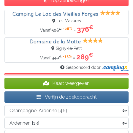
Top aanbiedingen
Camping Le Lac des Vieilles Forges
Les Mazures
€
376
-26%
€
=
Vanaf
506
Domaine de la Motte
Signy-le-Petit
€
289
-15%
€
=
Vanaf
340
Gesponsord door
Kaart weergeven
Verfijn de zoekopdracht