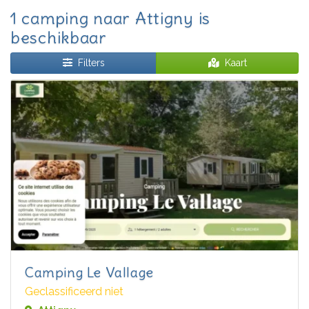
1 camping naar Attigny is
beschikbaar
Filters
Kaart
Camping Le Vallage
Geclassificeerd niet