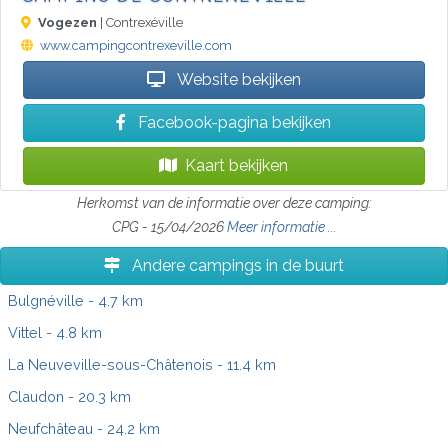
Vogezen
| Contrexéville
www.campingcontrexeville.com
Website bekijken
Facebook-pagina bekijken
Kaart bekijken
Herkomst van de informatie over deze camping:
CPG - 15/04/2026
Meer informatie ...
Andere campings in de buurt
Bulgnéville
- 4.7 km
Vittel
- 4.8 km
La Neuveville-sous-Châtenois
- 11.4 km
Claudon
- 20.3 km
Neufchâteau
- 24.2 km