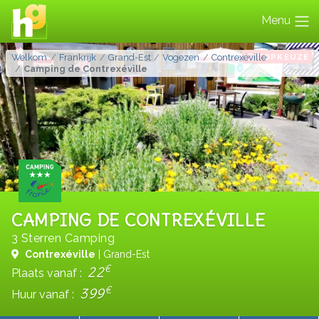
Menu
TOPKEUZE
Welkom
Frankrijk
Grand-Est
Vogezen
Contrexéville
Camping de Contrexéville
CAMPING DE CONTREXÉVILLE
3 Sterren Camping
Contrexéville
| Grand-Est
€
22
Plaats vanaf :
€
399
Huur vanaf :