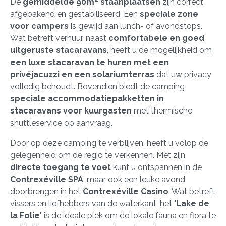
De
gemiddelde 90m² staanplaatsen
zijn correct
afgebakend en gestabiliseerd. Een
speciale zone
voor campers
is gewijd aan lunch- of avondstops.
Wat betreft verhuur, naast
comfortabele en goed
uitgeruste stacaravans
, heeft u de mogelijkheid om
een luxe stacaravan te huren met een
privéjacuzzi en een solariumterras
dat uw privacy
volledig behoudt. Bovendien biedt de camping
speciale accommodatiepakketten in
stacaravans voor kuurgasten
met thermische
shuttleservice op aanvraag.
Door op deze camping te verblijven, heeft u volop de
gelegenheid om de regio te verkennen. Met zijn
directe toegang te voet
kunt u ontspannen in de
Contrexéville SPA
, maar ook een leuke avond
doorbrengen in het
Contrexéville Casino
. Wat betreft
vissers en liefhebbers van de waterkant, het "
Lake de
la Folie
" is de ideale plek om de lokale fauna en flora te