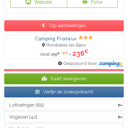
Website
Fiche
Top aanbiedingen
Camping Fraiteux
Plombières-les-Bains
€
236
-9%
€
=
Vanaf
259
Gesponsord door
Kaart weergeven
Verfijn de zoekopdracht