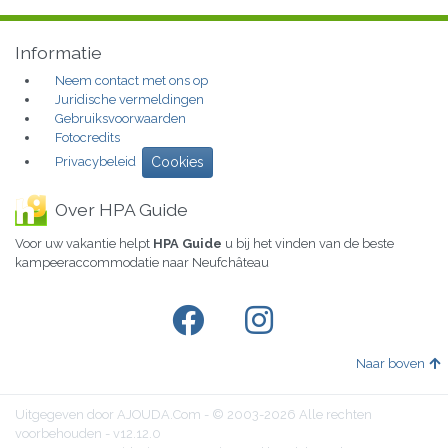
Informatie
Neem contact met ons op
Juridische vermeldingen
Gebruiksvoorwaarden
Fotocredits
Privacybeleid
Cookies
Over HPA Guide
Voor uw vakantie helpt
HPA Guide
u bij het vinden van de beste
kampeeraccommodatie naar Neufchâteau
Naar boven
Uitgegeven door AJOUDA.Com - © 2003-2026 Alle rechten
voorbehouden - v12.12.0