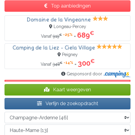
Top aanbiedingen
Domaine de la Vingeanne
Longeau-Percey
€
689
-25%
€
=
Vanaf
919
Camping de la Liez - Ciela Village
Peigney
€
300
-14%
€
=
Vanaf
348
Gesponsord door
Kaart weergeven
Verfijn de zoekopdracht