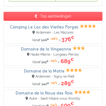
Top aanbiedingen
Camping Le Lac des Vieilles Forges
Ardennen - Les Mazures
€
376
-26%
€
=
Vanaf
506
Domaine de la Vingeanne
Haute-Marne - Longeau-Percey
€
689
-25%
€
=
Vanaf
919
Domaine de la Motte
Ardennen - Signy-le-Petit
€
289
-15%
€
=
Vanaf
340
Domaine de la Noue des Rois
Aube - Saint-Hilaire-sous-Romilly
€
509
-14%
€
=