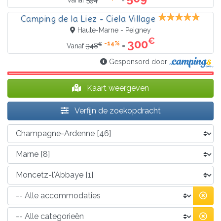
Vanaf
594
Camping de la Liez - Ciela Village
Haute-Marne - Peigney
€
300
-14%
€
=
Vanaf
348
Gesponsord door
Kaart weergeven
Verfijn de zoekopdracht