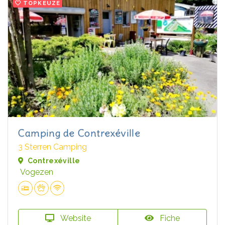
TOPKEUZE
Camping de Contrexéville
3 Sterren Camping
Contrexéville
Vogezen
Website
Fiche