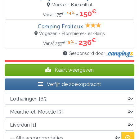
Moezel - Baerenthal
€
150
-14%
€
=
Vanaf
175
Camping Fraiteux
Vogezen - Plombières-les-Bains
€
236
-9%
€
=
Vanaf
259
Gesponsord door
Kaart weergeven
Verfijn de zoekopdracht