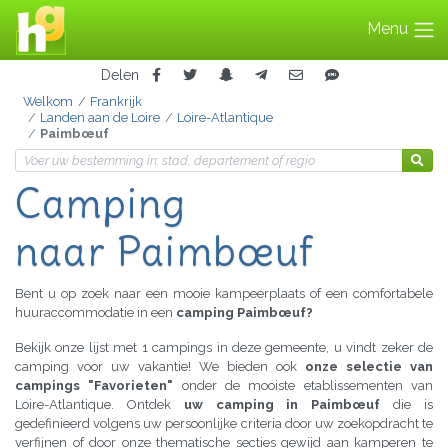
Menu
Delen
Welkom
Frankrijk
Landen aan de Loire
Loire-Atlantique
Paimbœuf
Camping
naar Paimbœuf
Bent u op zoek naar een mooie kampeerplaats of een comfortabele
huuraccommodatie in een
camping Paimbœuf?
Bekijk onze lijst met 1 campings in deze gemeente, u vindt zeker de
camping voor uw vakantie! We bieden ook
onze selectie van
campings "Favorieten"
onder de mooiste etablissementen van
Loire-Atlantique. Ontdek
uw camping in Paimbœuf
die is
gedefinieerd volgens uw persoonlijke criteria door uw zoekopdracht te
verfijnen of door onze thematische secties gewijd aan kamperen te