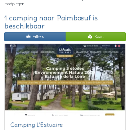
raadplegen.
1 camping naar Paimbœuf is
beschikbaar
Filters
Kaart
Camping L'Estuaire