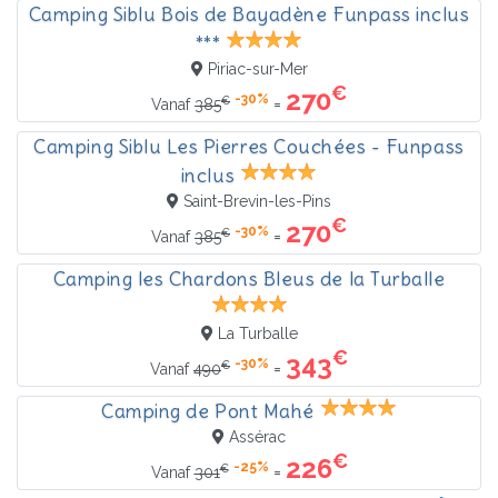
Camping Siblu Bois de Bayadène Funpass inclus
***
Piriac-sur-Mer
€
270
-30%
€
=
Vanaf
385
Camping Siblu Les Pierres Couchées - Funpass
inclus
Saint-Brevin-les-Pins
€
270
-30%
€
=
Vanaf
385
Camping les Chardons Bleus de la Turballe
La Turballe
€
343
-30%
€
=
Vanaf
490
Camping de Pont Mahé
Assérac
€
226
-25%
€
=
Vanaf
301