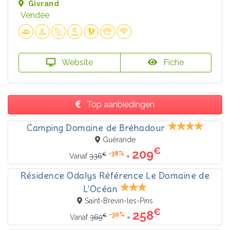
Givrand
Vendée
Website
Fiche
Top aanbiedingen
Camping Domaine de Bréhadour
Guérande
€
209
-38%
€
=
Vanaf
336
Résidence Odalys Référence Le Domaine de
L'Océan
Saint-Brevin-les-Pins
€
258
-30%
€
=
Vanaf
369