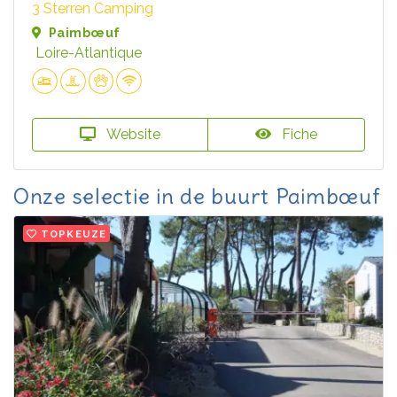
3 Sterren Camping
Paimbœuf
Loire-Atlantique
Website
Fiche
Onze selectie in de buurt Paimbœuf
TOPKEUZE