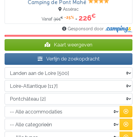
Camping de Pont Mahé
Assérac
€
226
-25%
€
=
Vanaf
301
Gesponsord door
Kaart weergeven
Verfijn de zoekopdracht