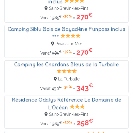
inclus
Saint-Brevin-les-Pins
€
270
-30%
€
=
Vanaf
385
Camping Siblu Bois de Bayadène Funpass inclus
***
Piriac-sur-Mer
€
270
-30%
€
=
Vanaf
385
Camping les Chardons Bleus de la Turballe
La Turballe
€
343
-30%
€
=
Vanaf
490
Résidence Odalys Référence Le Domaine de
L'Océan
Saint-Brevin-les-Pins
€
258
-30%
€
=
Vanaf
369