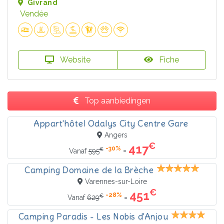
Givrand
Vendée
Website
Fiche
Top aanbiedingen
Appart'hôtel Odalys City Centre Gare
Angers
€
417
-30%
€
=
Vanaf
595
Camping Domaine de la Brèche
Varennes-sur-Loire
€
451
-28%
€
=
Vanaf
629
Camping Paradis - Les Nobis d'Anjou