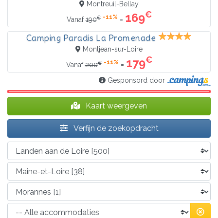
Montreuil-Bellay
€
169
-11%
€
=
Vanaf
190
Camping Paradis La Promenade
Montjean-sur-Loire
€
179
-11%
€
=
Vanaf
200
Gesponsord door
Kaart weergeven
Verfijn de zoekopdracht