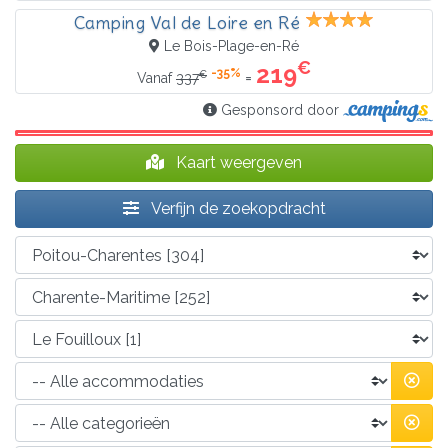
Camping Val de Loire en Ré
Le Bois-Plage-en-Ré
€
219
-35%
€
=
Vanaf
337
Gesponsord door
Kaart weergeven
Verfijn de zoekopdracht