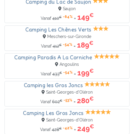
Camping du Lac de Saujon
Saujon
€
149
-64%
€
=
Vanaf
410
Camping Les Chênes Verts
Meschers-sur-Gironde
€
189
-54%
€
=
Vanaf
412
Camping Paradis A La Corniche
Angoulins
€
199
-54%
€
=
Vanaf
433
Camping les Gros Joncs
Saint-Georges-d'Oléron
€
280
-53%
€
=
Vanaf
602
Camping Les Gros Joncs
Saint-Georges-d'Oléron
€
249
-42%
€
=
Vanaf
428