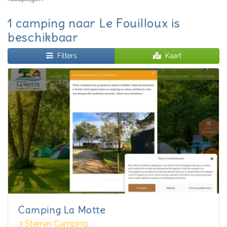
1 camping naar Le Fouilloux is
beschikbaar
Filters
Kaart
Camping La Motte
3 Sterren Camping