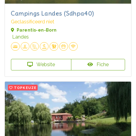
Campings Landes (Sdhpa40)
Geclassificeerd niet
Parentis-en-Born
Landes
Website
Fiche
TOPKEUZE