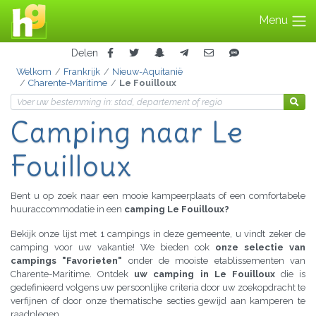
Menu
Delen
Welkom
Frankrijk
Nieuw-Aquitanië
Charente-Maritime
Le Fouilloux
Camping naar Le
Fouilloux
Bent u op zoek naar een mooie kampeerplaats of een comfortabele
huuraccommodatie in een
camping Le Fouilloux?
Bekijk onze lijst met 1 campings in deze gemeente, u vindt zeker de
camping voor uw vakantie! We bieden ook
onze selectie van
campings "Favorieten"
onder de mooiste etablissementen van
Charente-Maritime. Ontdek
uw camping in Le Fouilloux
die is
gedefinieerd volgens uw persoonlijke criteria door uw zoekopdracht te
verfijnen of door onze thematische secties gewijd aan kamperen te
raadplegen.