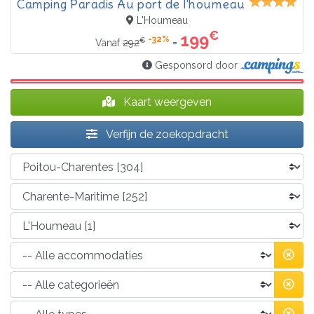
Camping Paradis Au port de l'houmeau
L'Houmeau
€
199
-32%
€
=
Vanaf
292
Gesponsord door
Kaart weergeven
Verfijn de zoekopdracht