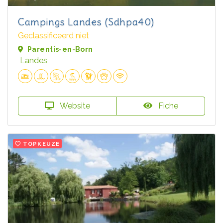
Campings Landes (Sdhpa40)
Geclassificeerd niet
Parentis-en-Born
Landes
Website
Fiche
TOPKEUZE