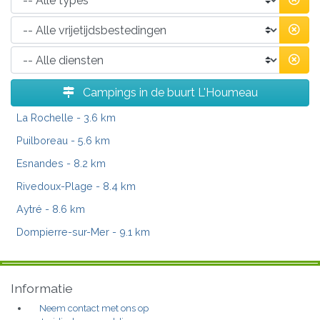
Campings in de buurt L'Houmeau
La Rochelle
- 3.6 km
Puilboreau
- 5.6 km
Esnandes
- 8.2 km
Rivedoux-Plage
- 8.4 km
Aytré
- 8.6 km
Dompierre-sur-Mer
- 9.1 km
Informatie
Neem contact met ons op