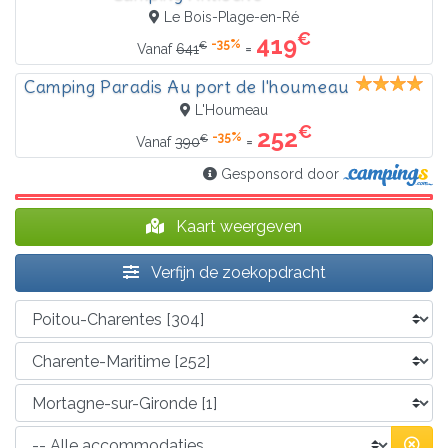
Le Bois-Plage-en-Ré
€
419
-35%
€
=
Vanaf
641
Camping Paradis Au port de l'houmeau
L'Houmeau
€
252
-35%
€
=
Vanaf
390
Gesponsord door
Kaart weergeven
Verfijn de zoekopdracht