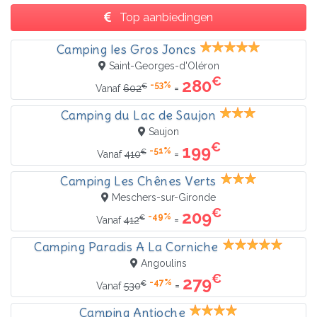
Top aanbiedingen
Camping les Gros Joncs
Saint-Georges-d'Oléron
€
280
-53%
€
=
Vanaf
602
Camping du Lac de Saujon
Saujon
€
199
-51%
€
=
Vanaf
410
Camping Les Chênes Verts
Meschers-sur-Gironde
€
209
-49%
€
=
Vanaf
412
Camping Paradis A La Corniche
Angoulins
€
279
-47%
€
=
Vanaf
530
Camping Antioche