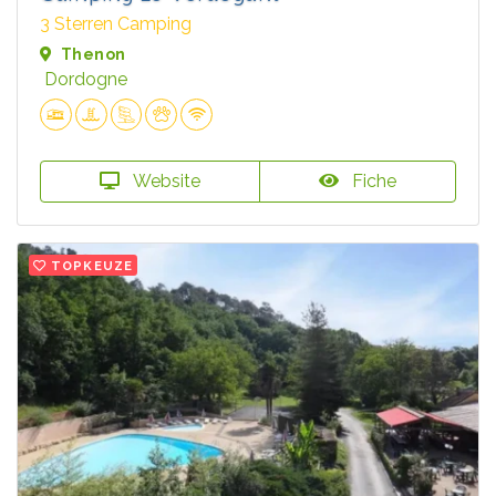
3 Sterren Camping
Thenon
Dordogne
Website
Fiche
TOPKEUZE