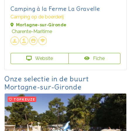
Camping à la Ferme La Gravelle
Camping op de boerderij
Mortagne-sur-Gironde
Charente-Maritime
Website
Fiche
Onze selectie in de buurt
Mortagne-sur-Gironde
TOPKEUZE