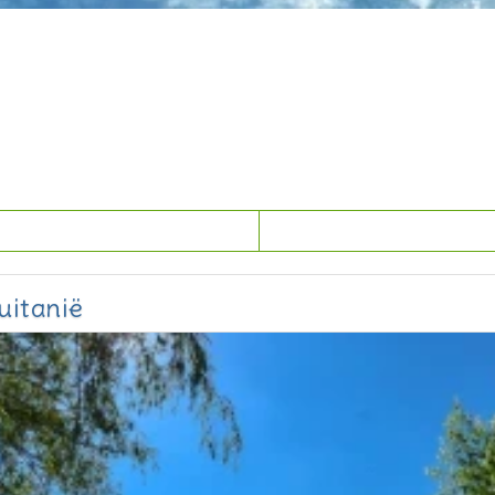
uitanië