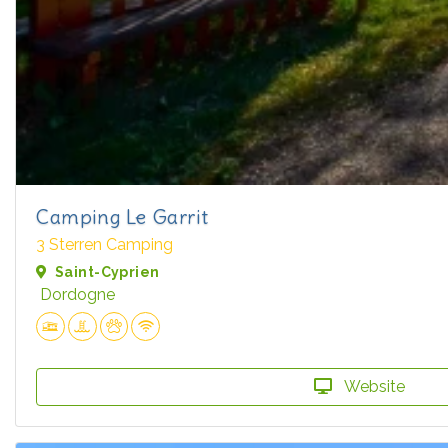
Camping Le Garrit
3 Sterren Camping
Saint-Cyprien
Dordogne
Website