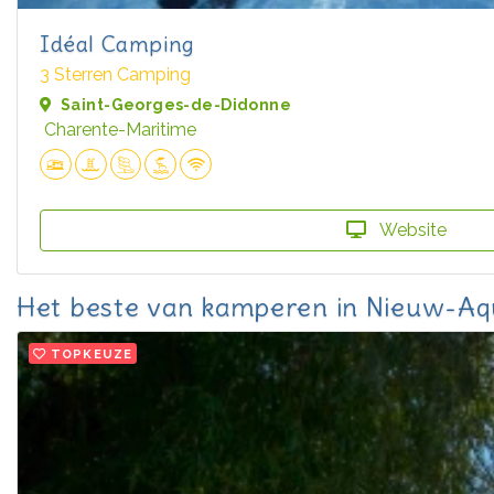
Idéal Camping
3 Sterren Camping
Saint-Georges-de-Didonne
Charente-Maritime
Website
Het beste van kamperen in Nieuw-Aq
TOPKEUZE