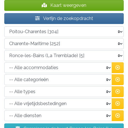
Kaart weergeven
Verfijn de zoekopdracht