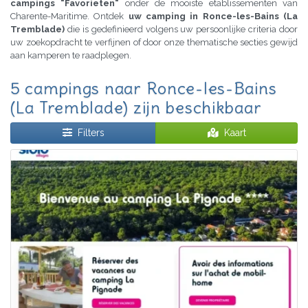
campings "Favorieten"
onder de mooiste etablissementen van
Charente-Maritime. Ontdek
uw camping in Ronce-les-Bains (La
Tremblade)
die is gedefinieerd volgens uw persoonlijke criteria door
uw zoekopdracht te verfijnen of door onze thematische secties gewijd
aan kamperen te raadplegen.
5 campings naar Ronce-les-Bains
(La Tremblade) zijn beschikbaar
Filters
Kaart