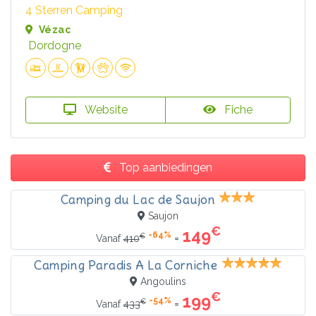
4 Sterren Camping
Vézac
Dordogne
Website
Fiche
Top aanbiedingen
Camping du Lac de Saujon
Saujon
€
149
-64%
€
=
Vanaf
410
Camping Paradis A La Corniche
Angoulins
€
199
-54%
€
=
Vanaf
433