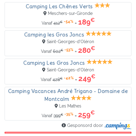
Camping Les Chênes Verts
Meschers-sur-Gironde
€
189
-54%
€
=
Vanaf
412
Camping les Gros Joncs
Saint-Georges-d'Oléron
€
280
-53%
€
=
Vanaf
602
Camping Les Gros Joncs
Saint-Georges-d'Oléron
€
249
-42%
€
=
Vanaf
428
Camping Vacances André Trigano - Domaine de
Montcalm
Les Mathes
€
259
-35%
€
=
Vanaf
399
Gesponsord door