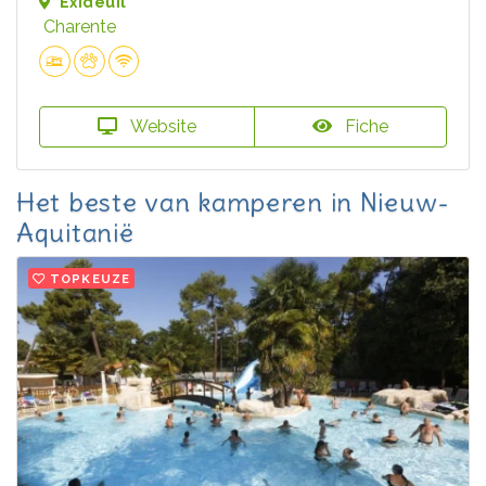
Exideuil
Charente
Website
Fiche
Het beste van kamperen in Nieuw-
Aquitanië
TOPKEUZE