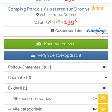
Camping Paradis Aubeterre sur Dronne
Aubeterre-sur-Dronne
€
139
-14%
€
=
Vanaf
161
Gesponsord door
Kaart weergeven
Verfijn de zoekopdracht