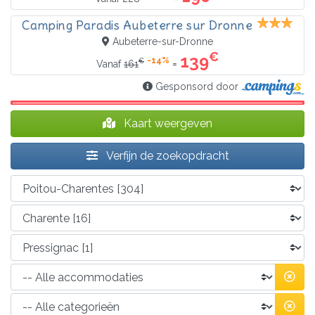
Camping Paradis Aubeterre sur Dronne
Aubeterre-sur-Dronne
€
139
-14%
€
=
Vanaf
161
Gesponsord door
Kaart weergeven
Verfijn de zoekopdracht