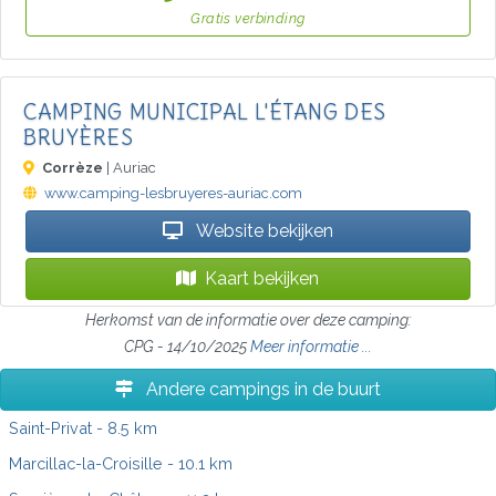
Gratis verbinding
CAMPING MUNICIPAL L'ÉTANG DES
BRUYÈRES
Corrèze
| Auriac
www.camping-lesbruyeres-auriac.com
Website bekijken
Kaart bekijken
Herkomst van de informatie over deze camping:
CPG - 14/10/2025
Meer informatie ...
Andere campings in de buurt
Saint-Privat
- 8.5 km
Marcillac-la-Croisille
- 10.1 km