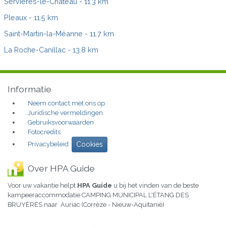
Servières-le-Château
- 11.3 km
Pleaux
- 11.5 km
Saint-Martin-la-Méanne
- 11.7 km
La Roche-Canillac
- 13.8 km
Informatie
Neem contact met ons op
Juridische vermeldingen
Gebruiksvoorwaarden
Fotocredits
Privacybeleid
Cookies
Over HPA Guide
Voor uw vakantie helpt
HPA Guide
u bij het vinden van de beste
kampeeraccommodatie CAMPING MUNICIPAL L'ÉTANG DES
BRUYÈRES naar Auriac (Corrèze - Nieuw-Aquitanië)