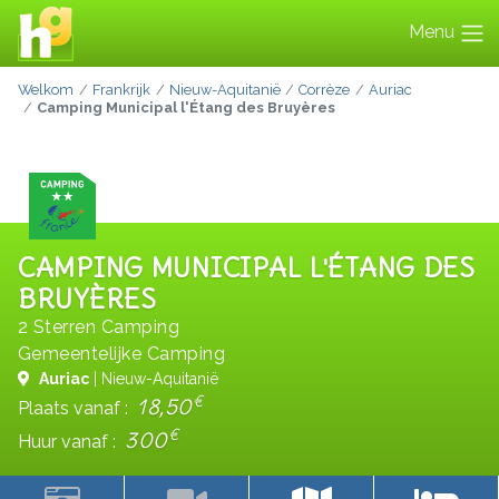
Menu
Welkom
Frankrijk
Nieuw-Aquitanië
Corrèze
Auriac
Camping Municipal l'Étang des Bruyères
CAMPING MUNICIPAL L'ÉTANG DES
BRUYÈRES
2 Sterren Camping
Gemeentelijke Camping
Auriac
| Nieuw-Aquitanië
€
18,50
Plaats vanaf :
€
300
Huur vanaf :