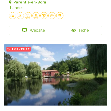
Parentis-en-Born
Landes
Website
Fiche
TOPKEUZE