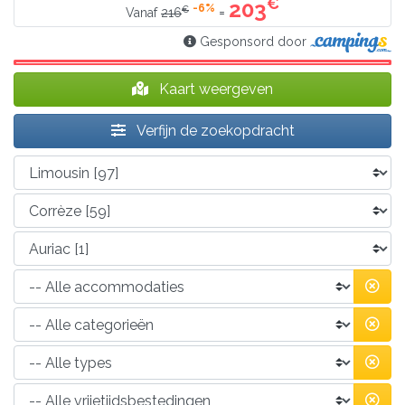
€
203
-6%
€
=
Vanaf
216
Gesponsord door
Kaart weergeven
Verfijn de zoekopdracht