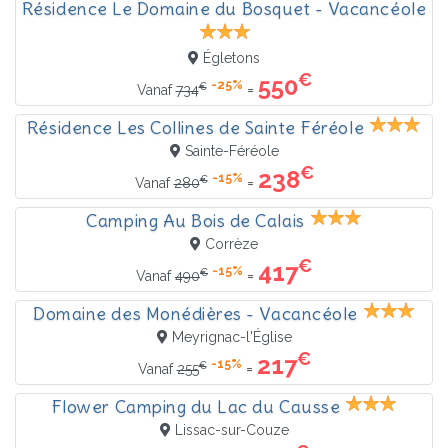
Résidence Le Domaine du Bosquet - Vacancéole
Égletons
€
550
-25%
€
=
Vanaf
734
Résidence Les Collines de Sainte Féréole
Sainte-Féréole
€
238
-15%
€
=
Vanaf
280
Camping Au Bois de Calais
Corrèze
€
417
-15%
€
=
Vanaf
490
Domaine des Monédières - Vacancéole
Meyrignac-l'Église
€
217
-15%
€
=
Vanaf
255
Flower Camping du Lac du Causse
Lissac-sur-Couze