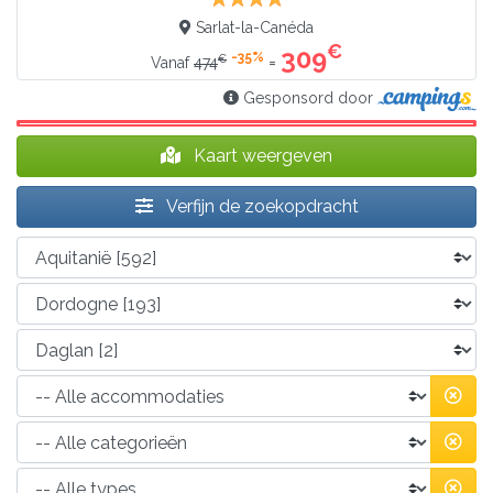
Sarlat-la-Canéda
€
309
-35%
€
=
Vanaf
474
Gesponsord door
Kaart weergeven
Verfijn de zoekopdracht