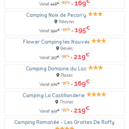
€
169
-60%
€
=
Vanaf
418
Camping Noix de Pecan'y
Paleyrac
€
195
-50%
€
=
Vanaf
390
Flower Camping les Nauves
Belvès
€
219
-39%
€
=
Vanaf
357
Camping Domaine du Lac
Plazac
€
169
-37%
€
=
Vanaf
270
Camping La Castillonderie
Thonac
€
219
-35%
€
=
Vanaf
337
Camping Romanée - Les Grottes De Roffy