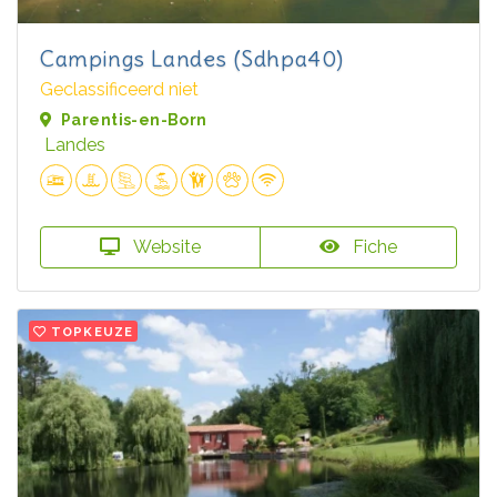
Campings Landes (Sdhpa40)
Geclassificeerd niet
Parentis-en-Born
Landes
Website
Fiche
TOPKEUZE