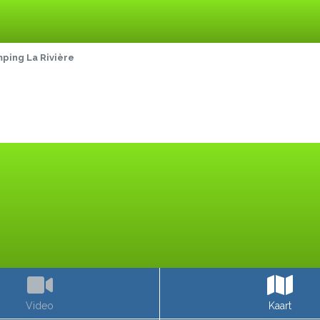
ping La Rivière
Video
Kaart