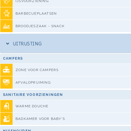
IJSVOORZIENING
BARBECUEPLAATSEN
BROODJESZAAK - SNACK
UITRUSTING
CAMPERS
ZONE VOOR CAMPERS
AFVALOPRUIMING
SANITAIRE VOORZIENINGEN
WARME DOUCHE
BADKAMER VOOR BABY'S
HUISHOUDEN