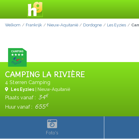
Welkom
Frankrijk
Nieuw-Aquitanië
Dordogne
Les Eyzies
Cam
CAMPING LA RIVIÈRE
4 Sterren Camping
Les Eyzies
| Nieuw-Aquitanië
€
34
Plaats vanaf :
€
655
Huur vanaf :
Foto's