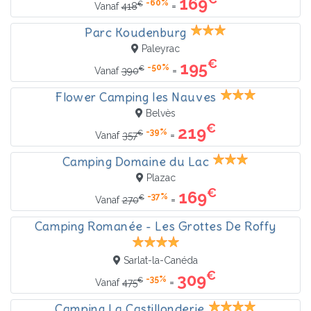
169
-60%
€
=
Vanaf
418
Parc Koudenburg
Paleyrac
€
195
-50%
€
=
Vanaf
390
Flower Camping les Nauves
Belvès
€
219
-39%
€
=
Vanaf
357
Camping Domaine du Lac
Plazac
€
169
-37%
€
=
Vanaf
270
Camping Romanée - Les Grottes De Roffy
Sarlat-la-Canéda
€
309
-35%
€
=
Vanaf
475
Camping La Castillonderie