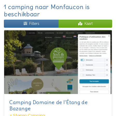
1 camping naar Monfaucon is
beschikbaar
Filters
Kaart
Camping Domaine de l'Étang de
Bazange
4 Sterren Camping