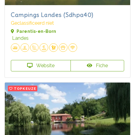
Campings Landes (Sdhpa40)
Geclassificeerd niet
Parentis-en-Born
Landes
Website
Fiche
TOPKEUZE