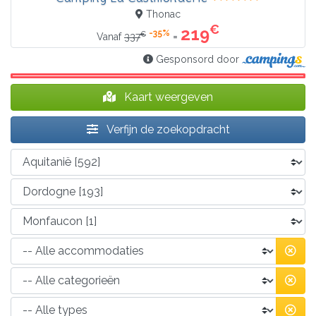
Thonac
€
219
-35%
€
=
Vanaf
337
Gesponsord door
Kaart weergeven
Verfijn de zoekopdracht