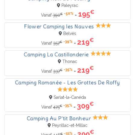
Paleyrac
€
195
-50%
€
=
Vanaf
390
Flower Camping les Nauves
Belvès
€
219
-39%
€
=
Vanaf
357
Camping La Castillonderie
Thonac
€
219
-35%
€
=
Vanaf
337
Camping Romanée - Les Grottes De Roffy
Sarlat-la-Canéda
€
309
-35%
€
=
Vanaf
475
Camping Au P'tit Bonheur
Peyrillac-et-Millac
€
299
-33%
€
=