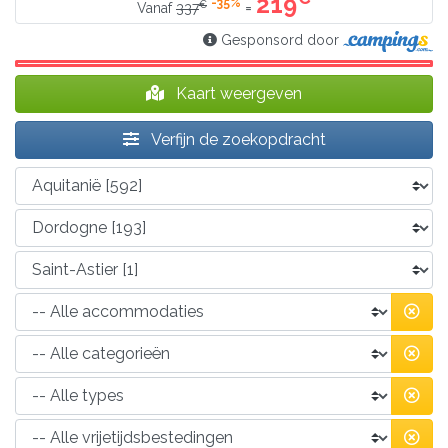
219
-35%
€
=
Vanaf
337
Gesponsord door
Kaart weergeven
Verfijn de zoekopdracht