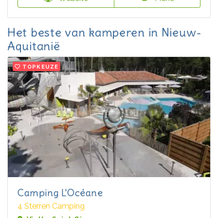
Het beste van kamperen in Nieuw-
Aquitanië
TOPKEUZE
Camping L'Océane
4 Sterren Camping