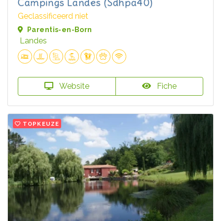
Campings Landes (Sdhpa40)
Geclassificeerd niet
Parentis-en-Born
Landes
Website
Fiche
TOPKEUZE