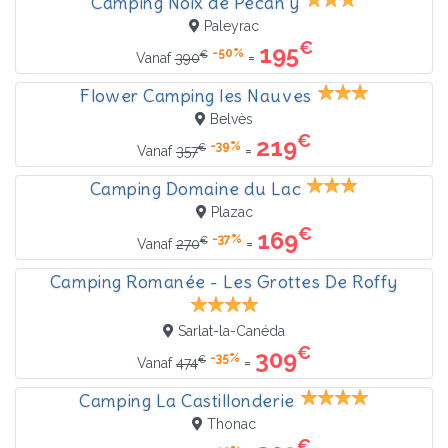
Camping Noix de Pecan'y
Paleyrac
€
195
-50%
€
=
Vanaf
390
Flower Camping les Nauves
Belvès
€
219
-39%
€
=
Vanaf
357
Camping Domaine du Lac
Plazac
€
169
-37%
€
=
Vanaf
270
Camping Romanée - Les Grottes De Roffy
Sarlat-la-Canéda
€
309
-35%
€
=
Vanaf
474
Camping La Castillonderie
Thonac
€