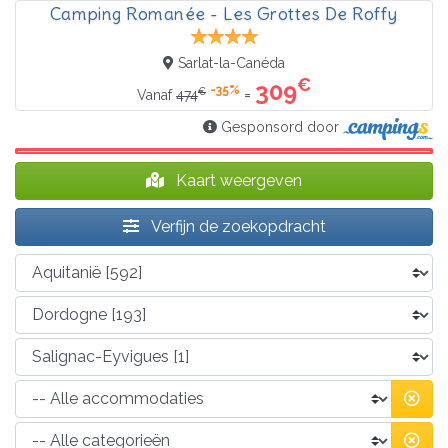
Camping Romanée - Les Grottes De Roffy
Sarlat-la-Canéda
€
309
-35%
€
=
Vanaf
474
Gesponsord door
Kaart weergeven
Verfijn de zoekopdracht