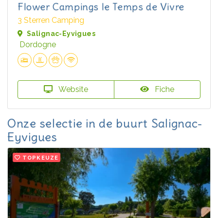
Flower Campings le Temps de Vivre
3 Sterren Camping
Salignac-Eyvigues
Dordogne
Website
Fiche
Onze selectie in de buurt Salignac-
Eyvigues
TOPKEUZE