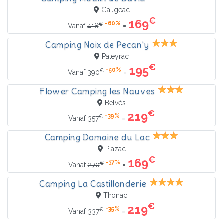
Gaugeac
€
169
-60%
€
=
Vanaf
418
Camping Noix de Pecan'y
Paleyrac
€
195
-50%
€
=
Vanaf
390
Flower Camping les Nauves
Belvès
€
219
-39%
€
=
Vanaf
357
Camping Domaine du Lac
Plazac
€
169
-37%
€
=
Vanaf
270
Camping La Castillonderie
Thonac
€
219
-35%
€
=
Vanaf
337