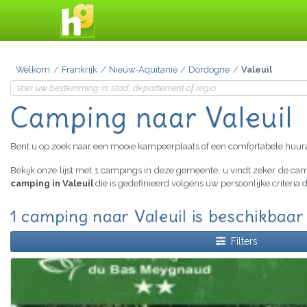
Welkom
Frankrijk
Nieuw-Aquitanië
Dordogne
Valeuil
Camping naar Valeuil
Bent u op zoek naar een mooie kampeerplaats of een comfortabele huu
Bekijk onze lijst met 1 campings in deze gemeente, u vindt zeker de c
camping in Valeuil
die is gedefinieerd volgens uw persoonlijke criteri
1 camping naar Valeuil is beschikbaar
Filters