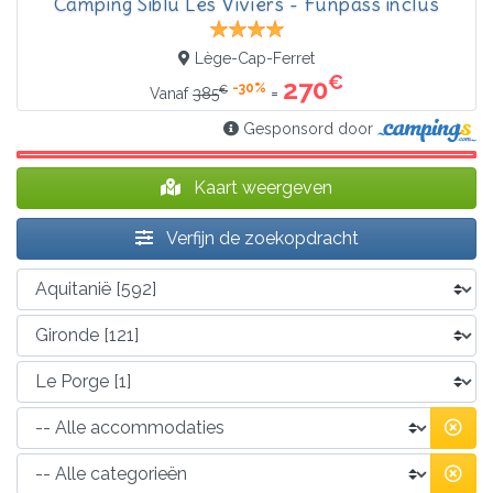
Camping Siblu Les Viviers - Funpass inclus
Lège-Cap-Ferret
€
270
-30%
€
=
Vanaf
385
Gesponsord door
Kaart weergeven
Verfijn de zoekopdracht