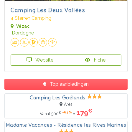
Camping Les Deux Vallées
4 Sterren Camping
Vézac
Dordogne
Website
Fiche
Top aanbiedingen
Camping Les Goélands
Arès
€
179
-64%
€
=
Vanaf
500
Madame Vacances - Résidence les Rives Marines