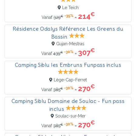
Le Teich
€
214
-35%
€
=
Vanaf
329
Résidence Odalys Référence Les Greens du
Bassin
Gujan-Mestras
€
307
-30%
€
=
Vanaf
439
Camping Siblu les Embruns Funpass inclus
Lège-Cap-Ferret
€
270
-30%
€
=
Vanaf
385
Camping Siblu Domaine de Soulac - Fun pass
inclus
Soulac-sur-Mer
€
270
-30%
€
=
Vanaf
385