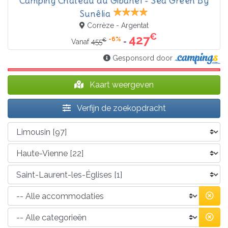
Camping Château du Gibanel - Sea Green By
Sunêlia
Corrèze - Argentat
€
427
-6%
€
=
Vanaf
455
Gesponsord door
Kaart weergeven
Verfijn de zoekopdracht