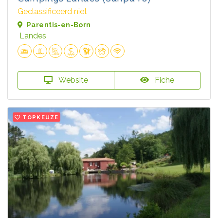
Geclassificeerd niet
Parentis-en-Born
Landes
Website
Fiche
TOPKEUZE