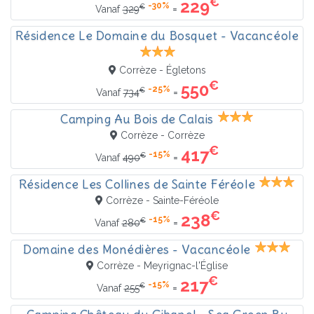
€
229
-30%
€
=
Vanaf
329
Résidence Le Domaine du Bosquet - Vacancéole
Corrèze - Égletons
€
550
-25%
€
=
Vanaf
734
Camping Au Bois de Calais
Corrèze - Corrèze
€
417
-15%
€
=
Vanaf
490
Résidence Les Collines de Sainte Féréole
Corrèze - Sainte-Féréole
€
238
-15%
€
=
Vanaf
280
Domaine des Monédières - Vacancéole
Corrèze - Meyrignac-l'Église
€
217
-15%
€
=
Vanaf
255