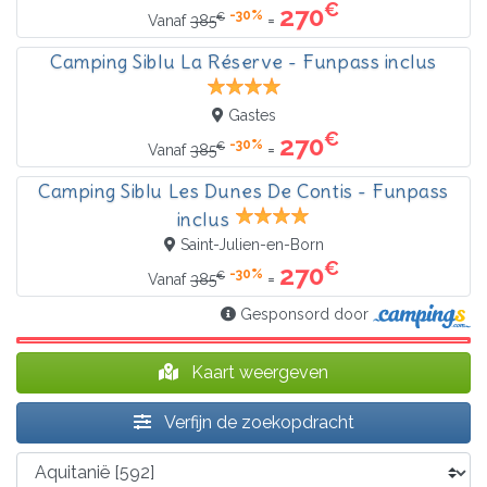
€
270
-30%
€
=
Vanaf
385
Camping Siblu La Réserve - Funpass inclus
Gastes
€
270
-30%
€
=
Vanaf
385
Camping Siblu Les Dunes De Contis - Funpass
inclus
Saint-Julien-en-Born
€
270
-30%
€
=
Vanaf
385
Gesponsord door
Kaart weergeven
Verfijn de zoekopdracht