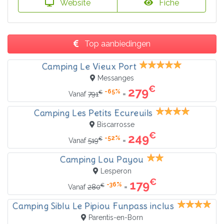
Website
Fiche
Top aanbiedingen
Camping Le Vieux Port
Messanges
€
279
-65%
€
=
Vanaf
791
Camping Les Petits Ecureuils
Biscarrosse
€
249
-52%
€
=
Vanaf
519
Camping Lou Payou
Lesperon
€
179
-36%
€
=
Vanaf
280
Camping Siblu Le Pipiou Funpass inclus
Parentis-en-Born