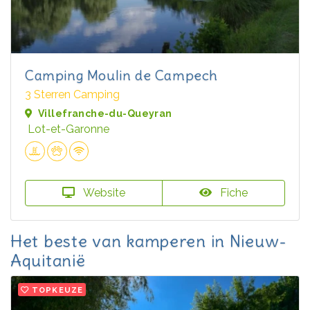
Camping Moulin de Campech
3 Sterren Camping
Villefranche-du-Queyran
Lot-et-Garonne
Website
Fiche
Het beste van kamperen in Nieuw-
Aquitanië
TOPKEUZE