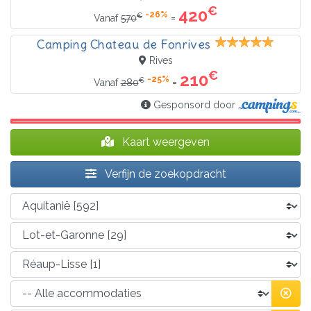
€
420
-26%
€
=
Vanaf
570
Camping Chateau de Fonrives
Rives
€
210
-25%
€
=
Vanaf
280
Gesponsord door
Kaart weergeven
Verfijn de zoekopdracht