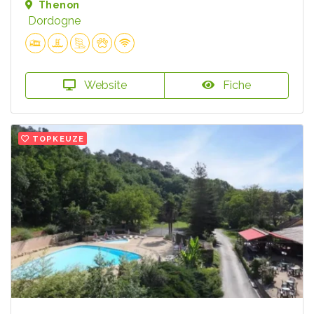
Thenon
Dordogne
Website
Fiche
TOPKEUZE