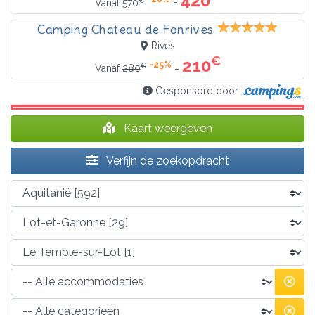
420
=
Vanaf
570
Camping Chateau de Fonrives
Rives
€
210
-25%
€
=
Vanaf
280
Gesponsord door
Kaart weergeven
Verfijn de zoekopdracht