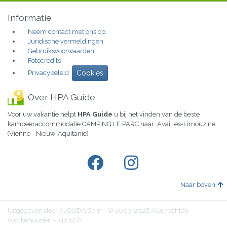
Informatie
Neem contact met ons op
Juridische vermeldingen
Gebruiksvoorwaarden
Fotocredits
Privacybeleid
Cookies
Over HPA Guide
Voor uw vakantie helpt
HPA Guide
u bij het vinden van de beste
kampeeraccommodatie CAMPING LE PARC naar Availles-Limouzine
(Vienne - Nieuw-Aquitanië)
Naar boven
Uitgegeven door AJOUDA.Com - © 2003-2026 Alle rechten
voorbehouden - v12.12.0