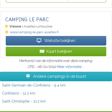
CAMPING LE PARC
Vienne
| Availles-Limouzine
www.camping-le-parc-availles.fr
Website bekijken
Kaart bekijken
Herkomst van de informatie over deze camping:
CPG - 06/10/2022
Meer informatie ...
Andere campings in de buurt
Saint-Germain-de-Confolens
- 9.4 km
Confolens
- 12.2 km
Saint-Christophe
- 21.2 km