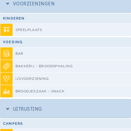
VOORZIENINGEN
KINDEREN
SPEELPLAATS
VOEDING
BAR
BAKKERIJ - BROODOPHALING
IJSVOORZIENING
BROODJESZAAK - SNACK
UITRUSTING
CAMPERS