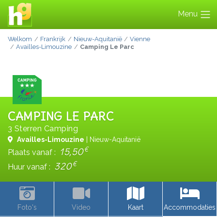
Menu
Welkom
Frankrijk
Nieuw-Aquitanië
Vienne
Availles-Limouzine
Camping Le Parc
CAMPING LE PARC
3 Sterren Camping
Availles-Limouzine
| Nieuw-Aquitanië
€
15,50
Plaats vanaf :
€
320
Huur vanaf :
Foto's
Video
Kaart
Accommodaties