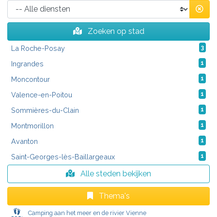
Zoeken op stad
La Roche-Posay
3
Ingrandes
1
Moncontour
1
Valence-en-Poitou
1
Sommières-du-Clain
1
Montmorillon
1
Avanton
1
Saint-Georges-lès-Baillargeaux
1
Alle steden bekijken
Thema's
Camping aan het meer en de rivier Vienne