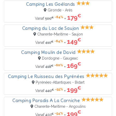
Camping Les Goélands
Gironde - Arès
€
179
-64%
€
=
Vanaf
500
Camping du Lac de Saujon
Charente-Maritime - Saujon
€
149
-64%
€
=
Vanaf
410
Camping Moulin de David
Dordogne - Gaugeac
€
169
-60%
€
=
Vanaf
418
Camping Le Ruisseau des Pyrénées
Pyrénées-Atlantiques - Bidart
€
199
-55%
€
=
Vanaf
440
Camping Paradis A La Corniche
Charente-Maritime - Angoulins
€
199
-54%
€
=
Vanaf
433