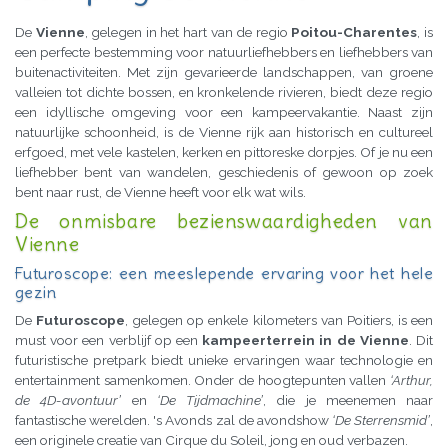
De
Vienne
, gelegen in het hart van de regio
Poitou-Charentes
, is
een perfecte bestemming voor natuurliefhebbers en liefhebbers van
buitenactiviteiten. Met zijn gevarieerde landschappen, van groene
valleien tot dichte bossen, en kronkelende rivieren, biedt deze regio
een idyllische omgeving voor een kampeervakantie. Naast zijn
natuurlijke schoonheid, is de Vienne rijk aan historisch en cultureel
erfgoed, met vele kastelen, kerken en pittoreske dorpjes. Of je nu een
liefhebber bent van wandelen, geschiedenis of gewoon op zoek
bent naar rust, de Vienne heeft voor elk wat wils.
De onmisbare bezienswaardigheden van
Vienne
Futuroscope: een meeslepende ervaring voor het hele
gezin
De
Futuroscope
, gelegen op enkele kilometers van Poitiers, is een
must voor een verblijf op een
kampeerterrein in de Vienne
. Dit
futuristische pretpark biedt unieke ervaringen waar technologie en
entertainment samenkomen. Onder de hoogtepunten vallen
‘Arthur,
de 4D-avontuur’
en
‘De Tijdmachine’
, die je meenemen naar
fantastische werelden. 's Avonds zal de avondshow
‘De Sterrensmid’
,
een originele creatie van Cirque du Soleil, jong en oud verbazen.