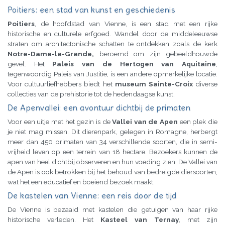
Poitiers: een stad van kunst en geschiedenis
Poitiers
, de hoofdstad van Vienne, is een stad met een rijke
historische en culturele erfgoed. Wandel door de middeleeuwse
straten om architectonische schatten te ontdekken zoals de kerk
Notre-Dame-la-Grande,
beroemd om zijn gebeeldhouwde
gevel. Het
Paleis van de Hertogen van Aquitaine
,
tegenwoordig Paleis van Justitie, is een andere opmerkelijke locatie.
Voor cultuurliefhebbers biedt het
museum Sainte-Croix
diverse
collecties van de prehistorie tot de hedendaagse kunst.
De Apenvallei: een avontuur dichtbij de primaten
Voor een uitje met het gezin is de
Vallei van de Apen
een plek die
je niet mag missen. Dit dierenpark, gelegen in Romagne, herbergt
meer dan 450 primaten van 34 verschillende soorten, die in semi-
vrijheid leven op een terrein van 18 hectare. Bezoekers kunnen de
apen van heel dichtbij observeren en hun voeding zien. De Vallei van
de Apen is ook betrokken bij het behoud van bedreigde diersoorten,
wat het een educatief en boeiend bezoek maakt.
De kastelen van Vienne: een reis door de tijd
De Vienne is bezaaid met kastelen die getuigen van haar rijke
historische verleden. Het
Kasteel van Ternay
, met zijn