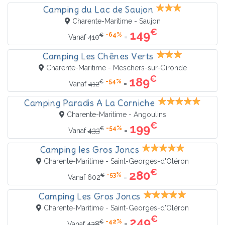
Camping du Lac de Saujon
Charente-Maritime - Saujon
€
149
-64%
€
=
Vanaf
410
Camping Les Chênes Verts
Charente-Maritime - Meschers-sur-Gironde
€
189
-54%
€
=
Vanaf
412
Camping Paradis A La Corniche
Charente-Maritime - Angoulins
€
199
-54%
€
=
Vanaf
433
Camping les Gros Joncs
Charente-Maritime - Saint-Georges-d'Oléron
€
280
-53%
€
=
Vanaf
602
Camping Les Gros Joncs
Charente-Maritime - Saint-Georges-d'Oléron
€
249
-42%
€
=
Vanaf
428