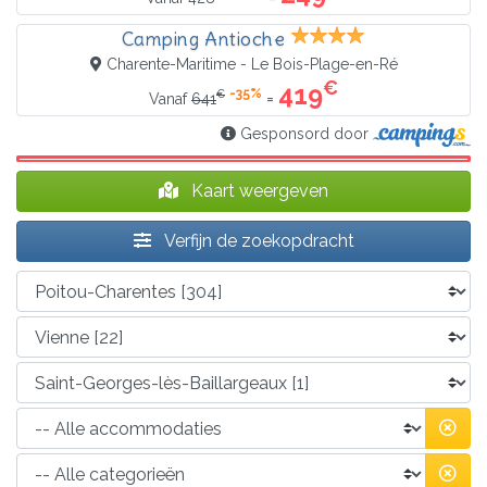
Camping Antioche
Charente-Maritime - Le Bois-Plage-en-Ré
€
419
-35%
€
=
Vanaf
641
Gesponsord door
Kaart weergeven
Verfijn de zoekopdracht