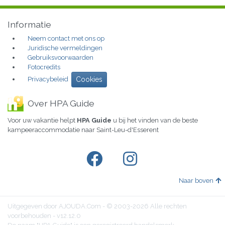
Informatie
Neem contact met ons op
Juridische vermeldingen
Gebruiksvoorwaarden
Fotocredits
Privacybeleid
Cookies
Over HPA Guide
Voor uw vakantie helpt
HPA Guide
u bij het vinden van de beste
kampeeraccommodatie naar Saint-Leu-d'Esserent
Naar boven
Uitgegeven door AJOUDA.Com - © 2003-2026 Alle rechten
voorbehouden - v12.12.0