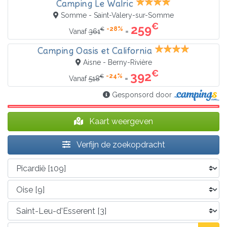
Camping Le Walric
Somme - Saint-Valery-sur-Somme
€
259
-28%
€
=
Vanaf
361
Camping Oasis et California
Aisne - Berny-Rivière
€
392
-24%
€
=
Vanaf
518
Gesponsord door
Kaart weergeven
Verfijn de zoekopdracht