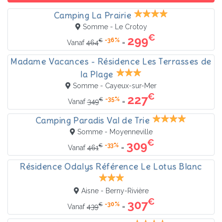
Camping La Prairie
Somme - Le Crotoy
€
299
-36%
€
=
Vanaf
464
Madame Vacances - Résidence Les Terrasses de
la Plage
Somme - Cayeux-sur-Mer
€
227
-35%
€
=
Vanaf
349
Camping Paradis Val de Trie
Somme - Moyenneville
€
309
-33%
€
=
Vanaf
461
Résidence Odalys Référence Le Lotus Blanc
Aisne - Berny-Rivière
€
307
-30%
€
=
Vanaf
439