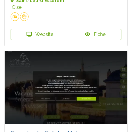
Saint-Leu-d'Esserent
Oise
Website
Fiche