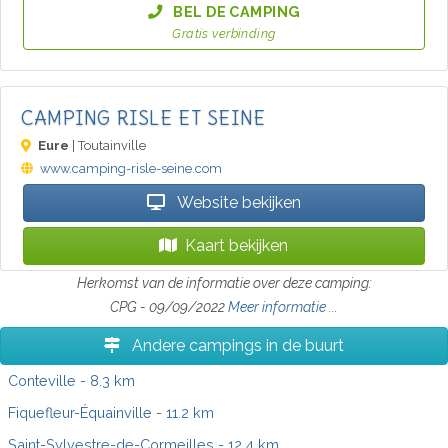
BEL DE CAMPING
Gratis verbinding
CAMPING RISLE ET SEINE
Eure
| Toutainville
www.camping-risle-seine.com
Website bekijken
Kaart bekijken
Herkomst van de informatie over deze camping:
CPG - 09/09/2022
Meer informatie ...
Andere campings in de buurt
Conteville
- 8.3 km
Fiquefleur-Équainville
- 11.2 km
Saint-Sylvestre-de-Cormeilles
- 12.4 km