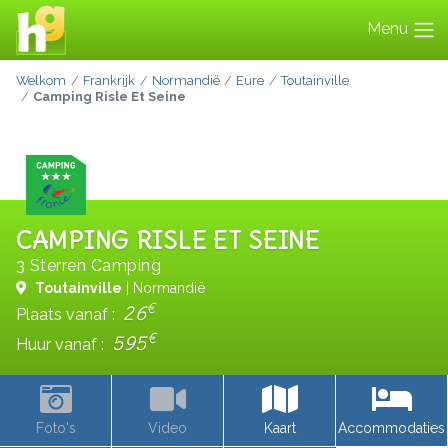
Menu
Welkom
Frankrijk
Normandië
Eure
Toutainville
Camping Risle Et Seine
CAMPING RISLE ET SEINE
3 Sterren Camping
Toutainville
| Normandië
€
26
Plaats vanaf :
€
595
Huur vanaf :
Foto's
Video
Kaart
Accommodaties