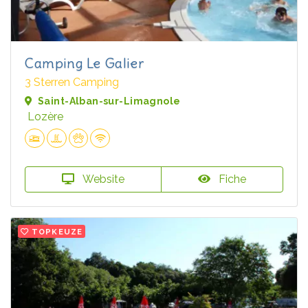
Camping Le Galier
3 Sterren Camping
Saint-Alban-sur-Limagnole
Lozère
Website
Fiche
TOPKEUZE