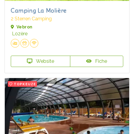
Camping La Molière
2 Sterren Camping
Vebron
Lozère
Website
Fiche
TOPKEUZE