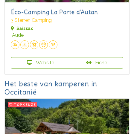
Éco-Camping La Porte d'Autan
3 Sterren Camping
Saissac
Aude
Website
Fiche
Het beste van kamperen in
Occitanië
TOPKEUZE