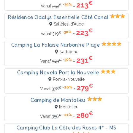
€
213
-39%
€
=
Vanaf
352
Résidence Odalys Essentielle Côté Canal
Sallèles-d'Aude
€
223
-30%
€
=
Vanaf
319
Camping La Falaise Narbonne Plage
Narbonne
€
231
-30%
€
=
Vanaf
329
Camping Novela Port la Nouvelle
Port-la-Nouvelle
€
279
-26%
€
=
Vanaf
378
Camping de Montolieu
Montolieu
€
280
-21%
€
=
Vanaf
356
Camping Club La Côte des Roses 4* - MS