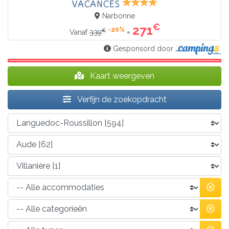
VACANCES
Narbonne
€
271
-20%
€
=
Vanaf
339
Gesponsord door
Kaart weergeven
Verfijn de zoekopdracht