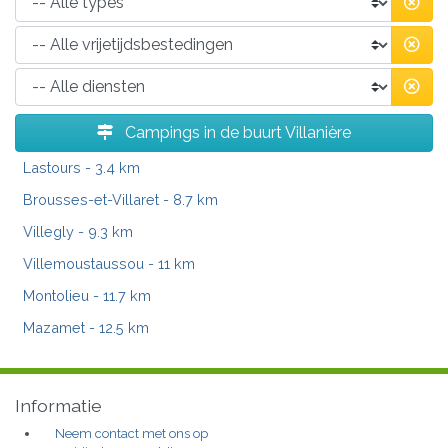
Campings in de buurt Villanière
Lastours
- 3.4 km
Brousses-et-Villaret
- 8.7 km
Villegly
- 9.3 km
Villemoustaussou
- 11 km
Montolieu
- 11.7 km
Mazamet
- 12.5 km
Informatie
Neem contact met ons op