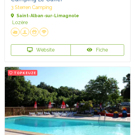
3 Sterren Camping
Saint-Alban-sur-Limagnole
Lozère
Website
Fiche
TOPKEUZE