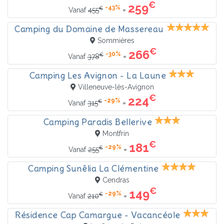
€
259
-43%
€
=
Vanaf
455
Camping du Domaine de Massereau
Sommières
€
266
-30%
€
=
Vanaf
378
Camping Les Avignon - La Laune
Villeneuve-lès-Avignon
€
224
-29%
€
=
Vanaf
315
Camping Paradis Bellerive
Montfrin
€
181
-29%
€
=
Vanaf
255
Camping Sunêlia La Clémentine
Cendras
€
149
-29%
€
=
Vanaf
210
Résidence Cap Camargue - Vacancéole