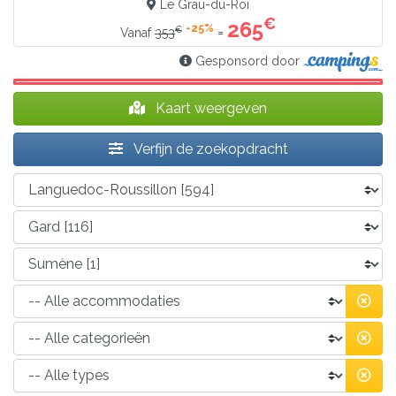
Le Grau-du-Roi
€
265
-25%
€
=
Vanaf
353
Gesponsord door
Kaart weergeven
Verfijn de zoekopdracht