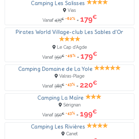
Camping Les Salisses
Vias
€
179
-62%
€
=
Vanaf
475
Pirates World Village-club Les Sables d'Or
Le Cap d'Agde
€
179
-49%
€
=
Vanaf
350
Camping Domaine de La Yole
Valras-Plage
€
220
-43%
€
=
Vanaf
385
Camping La Maïre
Sérignan
€
199
-43%
€
=
Vanaf
350
Camping Les Rivières
Canet