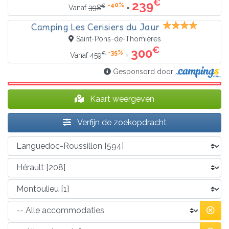
€
239
-40%
€
=
Vanaf
398
Camping Les Cerisiers du Jaur
Saint-Pons-de-Thomières
€
300
-35%
€
=
Vanaf
459
Gesponsord door
Kaart weergeven
Verfijn de zoekopdracht