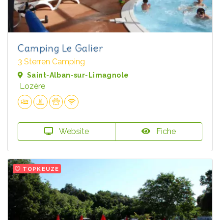
Camping Le Galier
3 Sterren Camping
Saint-Alban-sur-Limagnole
Lozère
Website
Fiche
TOPKEUZE