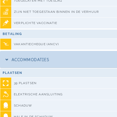
TOEGELATEN MET TOESLAG
ZIJN NIET TOEGESTAAN BINNEN IN DE VERHUUR
VERPLICHTE VACCINATIE
BETALING
VAKANTIECHEQUE (ANCV)
ACCOMMODATIES
PLAATSEN
39 PLASTSEN
ELEKTRISCHE AANSLUITING
SCHADUW
HALF IN DE SCHADUW