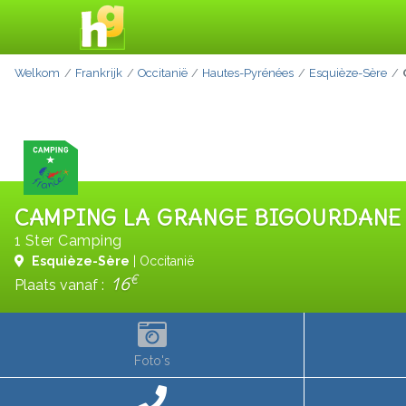
Welkom
Frankrijk
Occitanië
Hautes-Pyrénées
Esquièze-Sère
CAMPING LA GRANGE BIGOURDANE
1 Ster Camping
Esquièze-Sère
| Occitanië
€
16
Plaats vanaf :
Foto's