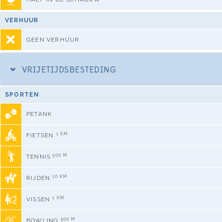
VERHUUR
GEEN VERHUUR
VRIJETIJDSBESTEDING
SPORTEN
PETANK
1 KM
FIETSEN
500 M
TENNIS
10 KM
RIJDEN
1 KM
VISSEN
500 M
BOWLING