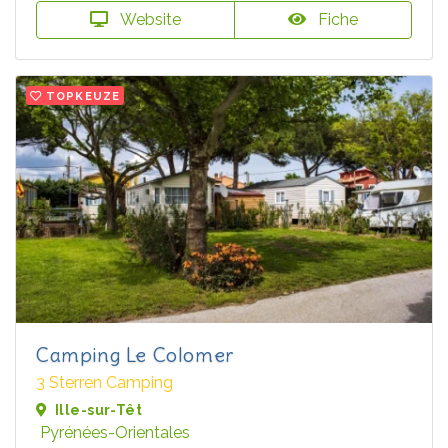
Website
Fiche
TOPKEUZE
Camping Le Colomer
3 Sterren Camping
Ille-sur-Têt
Pyrénées-Orientales