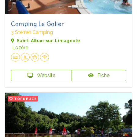
Camping Le Galier
3 Sterren Camping
Saint-Alban-sur-Limagnole
Lozère
Website
Fiche
TOPKEUZE