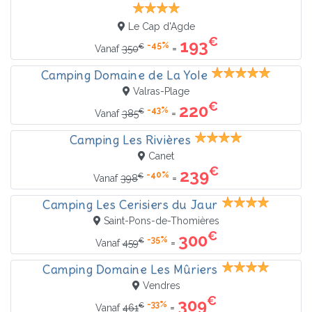
Le Cap d'Agde
€
193
-45%
€
=
Vanaf
350
Camping Domaine de La Yole
Valras-Plage
€
220
-43%
€
=
Vanaf
385
Camping Les Rivières
Canet
€
239
-40%
€
=
Vanaf
398
Camping Les Cerisiers du Jaur
Saint-Pons-de-Thomières
€
300
-35%
€
=
Vanaf
459
Camping Domaine Les Mûriers
Vendres
€
309
-33%
€
=
Vanaf
461