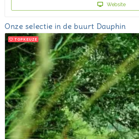
Website
Onze selectie in de buurt Dauphin
TOPKEUZE