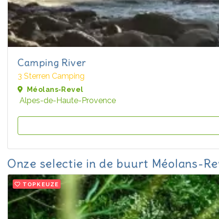
Camping River
3 Sterren Camping
Méolans-Revel
Alpes-de-Haute-Provence
Onze selectie in de buurt Méolans-Re
TOPKEUZE