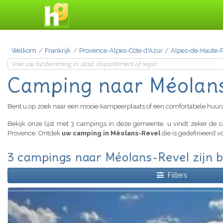
Welkom
Frankrijk
Provence-Alpes-Côte d'Azur
Alpes-de-Haute-
Camping
naar Méolan
Bent u op zoek naar een mooie kampeerplaats of een comfortabele huu
Bekijk onze lijst met 3 campings in deze gemeente, u vindt zeker de
Provence. Ontdek
uw camping in Méolans-Revel
die is gedefinieerd 
3 campings naar Méolans-Revel zijn 
Filters