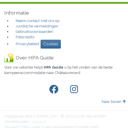
Informatie
Neem contact met ons op
Juridische vermeldingen
Gebruiksvoorwaarden
Fotocredits
Privacybeleid
Cookies
Over HPA Guide
Voor uw vakantie helpt
HPA Guide
u bij het vinden van de beste
kampeeraccommodatie naar Châteaurenard
Naar boven
Uitgegeven door AJOUDA.Com - © 2003-2026 Alle rechten
voorbehouden - v12.12.0
De naam "HPA Guide" is een geregistreerd handelsmerk.