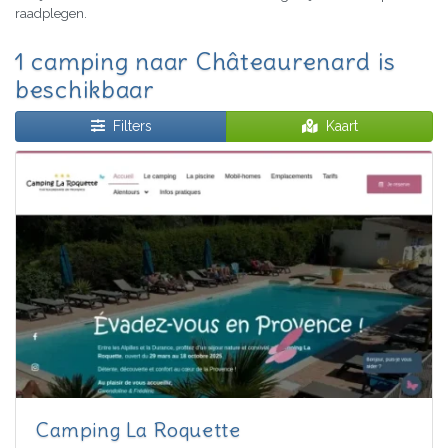
raadplegen.
1 camping naar Châteaurenard is
beschikbaar
Filters
Kaart
Camping La Roquette