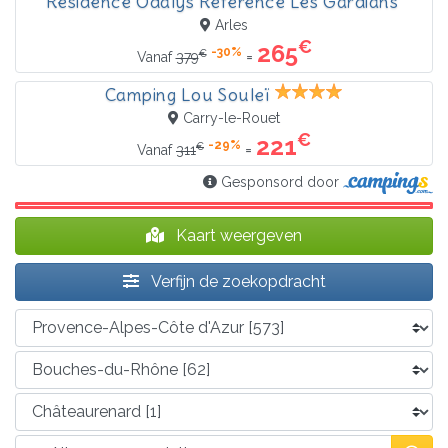
Résidence Odalys Référence Les Gardians
Arles
€
265
-30%
€
=
Vanaf
379
Camping Lou Souleï
Carry-le-Rouet
€
221
-29%
€
=
Vanaf
311
Gesponsord door
Kaart weergeven
Verfijn de zoekopdracht