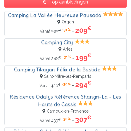
Top aanbiedingen
Camping La Vallée Heureuse Pausado
Orgon
€
209
-31%
€
=
Vanaf
303
Camping City
Arles
€
199
-31%
€
=
Vanaf
288
Camping Tikayan Félix de la Bastide
Saint-Mitre-les-Remparts
€
294
-30%
€
=
Vanaf
420
Résidence Odalys Référence Shangri-La - Les
Hauts de Cassis
Carnoux-en-Provence
€
307
-30%
€
=
Vanaf
439