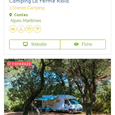
Camping La Ferme Riola
3 Sterren Camping
Contes
Alpes-Maritimes
Website
Fiche
TOPKEUZE