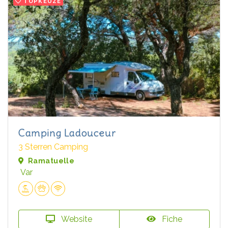
TOPKEUZE
Camping Ladouceur
3 Sterren Camping
Ramatuelle
Var
Website
Fiche