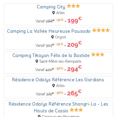
Camping City
Arles
€
199
-31%
€
=
Vanaf
288
Camping La Vallée Heureuse Pausado
Orgon
€
209
-31%
€
=
Vanaf
303
Camping Tikayan Félix de la Bastide
Saint-Mitre-les-Remparts
€
294
-30%
€
=
Vanaf
420
Résidence Odalys Référence Les Gardians
Arles
€
265
-30%
€
=
Vanaf
379
Résidence Odalys Référence Shangri-La - Les
Hauts de Cassis
Carnoux-en-Provence