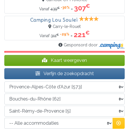
€
307
-30%
€
=
Vanaf
439
Camping Lou Souleï
Carry-le-Rouet
€
221
-29%
€
=
Vanaf
311
Gesponsord door
Kaart weergeven
Verfijn de zoekopdracht