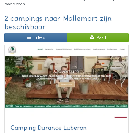
raadplegen.
2 campings naar Mallemort zijn
beschikbaar
Filters
Kaart
Camping Durance Luberon