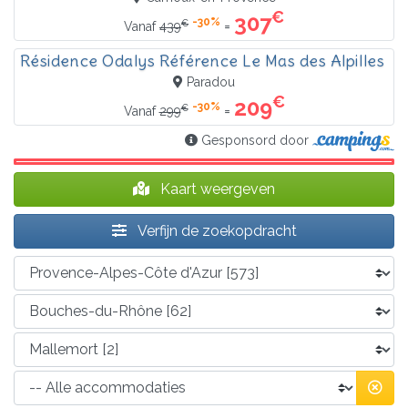
€
307
-30%
€
=
Vanaf
439
Résidence Odalys Référence Le Mas des Alpilles
Paradou
€
209
-30%
€
=
Vanaf
299
Gesponsord door
Kaart weergeven
Verfijn de zoekopdracht