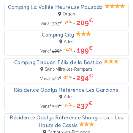
Camping La Vallée Heureuse Pausado
Orgon
€
209
-31%
€
=
Vanaf
303
Camping City
Arles
€
199
-31%
€
=
Vanaf
288
Camping Tikayan Félix de la Bastide
Saint-Mitre-les-Remparts
€
294
-30%
€
=
Vanaf
420
Résidence Odalys Référence Les Gardians
Arles
€
237
-30%
€
=
Vanaf
339
Résidence Odalys Référence Shangri-La - Les
Hauts de Cassis
Carnoux-en-Provence