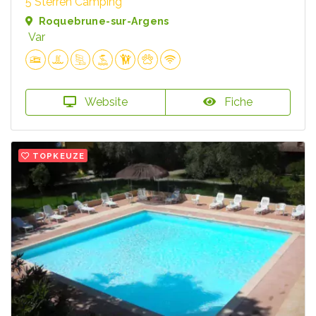
5 Sterren Camping
Roquebrune-sur-Argens
Var
Website
Fiche
TOPKEUZE